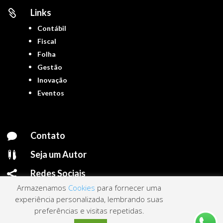
Links

Contábil
Fiscal
Folha
Gestão
Inovação
Eventos
Contato

Seja um Autor

Redes Sociais

Armazenamos
Cookies
para fornecer uma
experiência personalizada, lembrando suas
preferências e visitas repetidas.
Portal ContNews © 2022 – Todos os direitos reservados | Mantido por
Link