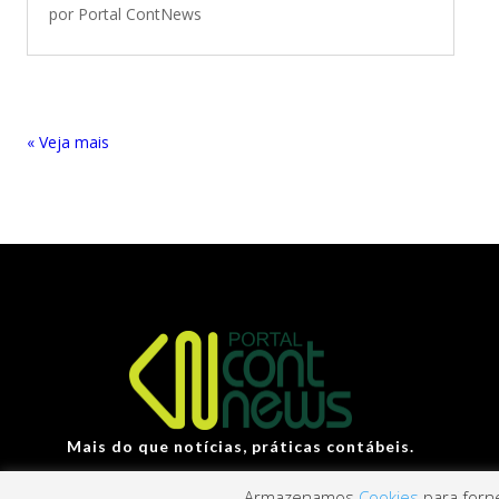
por
Portal ContNews
« Entradas Antigas
Mais do que notícias, práticas contábeis.
Armazenamos
Cookies
para forne