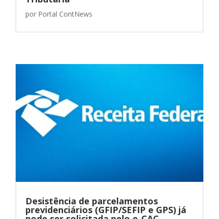
por
Portal ContNews
Desistência de parcelamentos
previdenciários (GFIP/SEFIP e GPS) já
pode ser solicitada pelo e-CAC