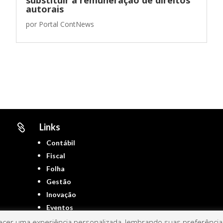
autorais
por
Portal ContNews
Links

Contábil
Fiscal
Folha
Gestão
Inovação
Eventos
cer uma experiência personalizada, lembrando suas preferências 