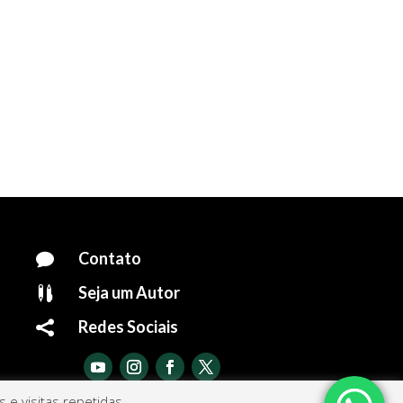
Contato

Seja um Autor

Redes Sociais

e visitas repetidas.