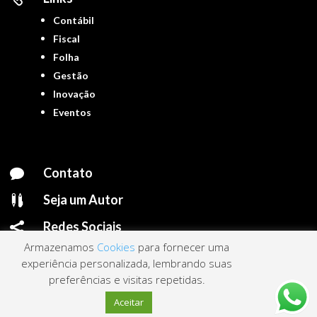
Contábil
Fiscal
Folha
Gestão
Inovação
Eventos
Contato

Seja um Autor

Redes Sociais

Armazenamos
Cookies
para fornecer uma
experiência personalizada, lembrando suas
preferências e visitas repetidas.
Portal ContNews © 2022 – Todos os direitos reservados | Mantido por
Link
Aceitar
Nacional