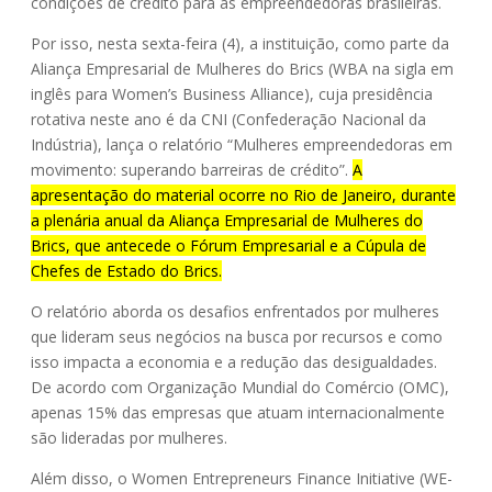
condições de crédito para as empreendedoras brasileiras.
Por isso, nesta sexta-feira (4), a instituição, como parte da
Aliança Empresarial de Mulheres do Brics (WBA na sigla em
inglês para Women’s Business Alliance), cuja presidência
rotativa neste ano é da CNI (Confederação Nacional da
Indústria), lança o relatório “Mulheres empreendedoras em
movimento: superando barreiras de crédito”.
A
apresentação do material ocorre no Rio de Janeiro, durante
a plenária anual da Aliança Empresarial de Mulheres do
Brics, que antecede o Fórum Empresarial e a Cúpula de
Chefes de Estado do Brics.
O relatório aborda os desafios enfrentados por mulheres
que lideram seus negócios na busca por recursos e como
isso impacta a economia e a redução das desigualdades.
De acordo com Organização Mundial do Comércio (OMC),
apenas 15% das empresas que atuam internacionalmente
são lideradas por mulheres.
Além disso, o Women Entrepreneurs Finance Initiative (WE-