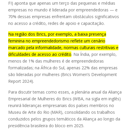
FI) aponta que apenas um terço das pequenas e médias
empresas no mundo é liderada por empreendedoras — e
70% dessas empresas enfrentam obstáculos significativos
no acesso a crédito, redes de apoio e capacitação.
Na região dos Brics, por exemplo, a baixa presença
feminina no empreendedorismo reflete um cenário
marcado pela informalidade, normas culturais restritivas e
dificuldades de acesso ao crédito
. Na Índia, por exemplo,
menos de 1% das mulheres é de empreendedoras
formalizadas; na África do Sul, apenas 22% das empresas
são lideradas por mulheres (Brics Women’s Development
Report 2024).
Para discutir temas como esses, a plenária anual da Aliança
Empresarial de Mulheres do Brics (WBA, na sigla em inglês)
reunirá lideranças empresariais dos países membros no
Museu de Arte do Rio (MAR), consolidando os trabalhos
conduzidos pelos grupos temáticos da Aliança ao longo da
presidência brasileira do bloco em 2025.