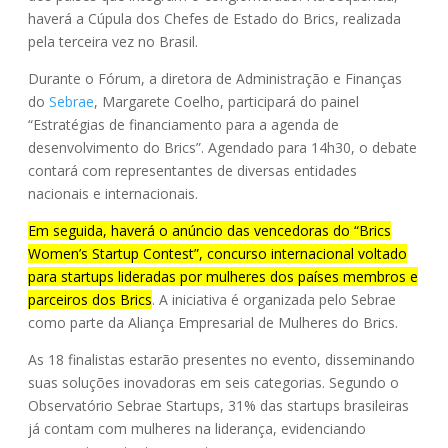
haverá a Cúpula dos Chefes de Estado do Brics, realizada
pela terceira vez no Brasil.
Durante o Fórum, a diretora de Administração e Finanças
do
Sebrae
, Margarete Coelho, participará do painel
“Estratégias de financiamento para a agenda de
desenvolvimento do Brics”. Agendado para 14h30, o debate
contará com representantes de diversas entidades
nacionais e internacionais.
Em seguida, haverá o anúncio das vencedoras do “Brics
Women’s Startup Contest”, concurso internacional voltado
para startups lideradas por mulheres dos países membros e
parceiros dos Brics
. A iniciativa é organizada pelo Sebrae
como parte da Aliança Empresarial de Mulheres do Brics.
As 18 finalistas estarão presentes no evento, disseminando
suas soluções inovadoras em seis categorias. Segundo o
Observatório Sebrae Startups, 31% das startups brasileiras
já contam com mulheres na liderança, evidenciando