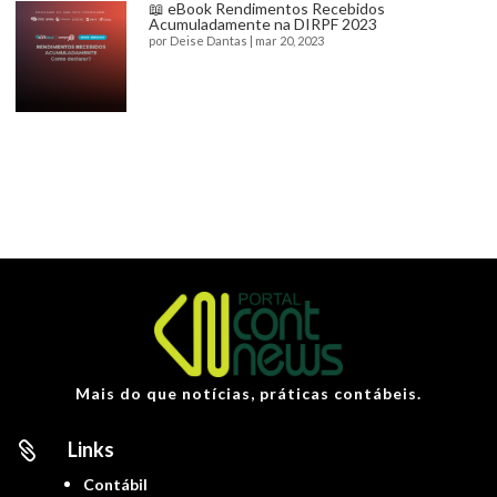
📖 eBook Rendimentos Recebidos
Acumuladamente na DIRPF 2023
por
Deise Dantas
|
mar 20, 2023
Mais do que notícias, práticas contábeis.
Links

Contábil