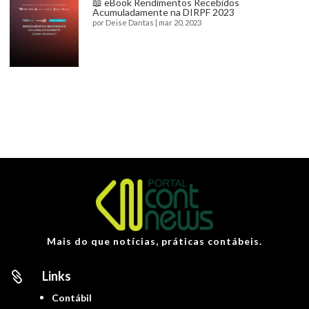
📖 eBook Rendimentos Recebidos
Acumuladamente na DIRPF 2023
por
Deise Dantas
|
mar 20, 2023
Mais do que notícias, práticas contábeis.
Links

Contábil