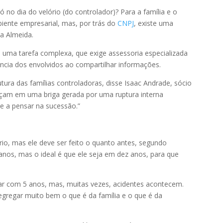
no dia do velório (do controlador)? Para a família e o
iente empresarial, mas, por trás do
CNPJ
, existe uma
ca Almeida.
é uma tarefa complexa, que exige assessoria especializada
ência dos envolvidos ao compartilhar informações.
ura das famílias controladoras, disse Isaac Andrade, sócio
çam em uma briga gerada por uma ruptura interna
se a pensar na sucessão.”
o, mas ele deve ser feito o quanto antes, segundo
anos, mas o ideal é que ele seja em dez anos, para que
har com 5 anos, mas, muitas vezes, acidentes acontecem.
segregar muito bem o que é da família e o que é da