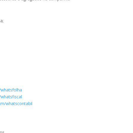
a;
/whatsfolha
whatsfiscal
om/whatscontabil
tos