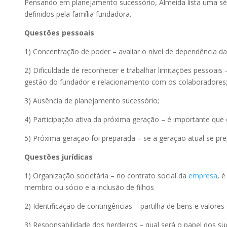
Pensando em planejamento sucessório, Almeida lista uma séri
definidos pela família fundadora.
Questões pessoais
1) Concentração de poder – avaliar o nível de dependência 
2) Dificuldade de reconhecer e trabalhar limitações pessoais –
gestão do fundador e relacionamento com os colaboradores
3) Ausência de planejamento sucessório;
4) Participação ativa da próxima geração – é importante que 
5) Próxima geração foi preparada – se a geração atual se pr
Questões jurídicas
1) Organização societária – no contrato social da
empresa
, 
membro ou sócio e a inclusão de filhos
2) Identificação de contingências – partilha de bens e valores 
3) Responsabilidade dos herdeiros – qual será o papel dos 