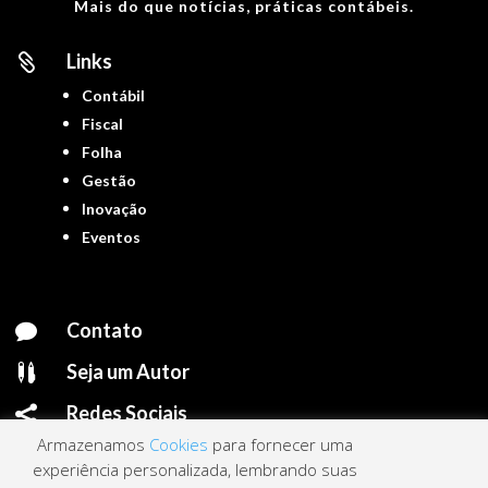
Mais do que notícias, práticas contábeis.
Links

Contábil
Fiscal
Folha
Gestão
Inovação
Eventos
Contato

Seja um Autor

Redes Sociais

Armazenamos
Cookies
para fornecer uma
experiência personalizada, lembrando suas