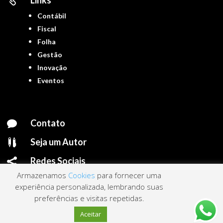
Links

Contábil
Fiscal
Folha
Gestão
Inovação
Eventos
Contato

Seja um Autor

Redes Sociais

Armazenamos
Cookies
para fornecer uma
experiência personalizada, lembrando suas
preferências e visitas repetidas.
Portal ContNews © 2022 – Todos os direitos reservados | Mantido por
Link
Aceitar
Nacional