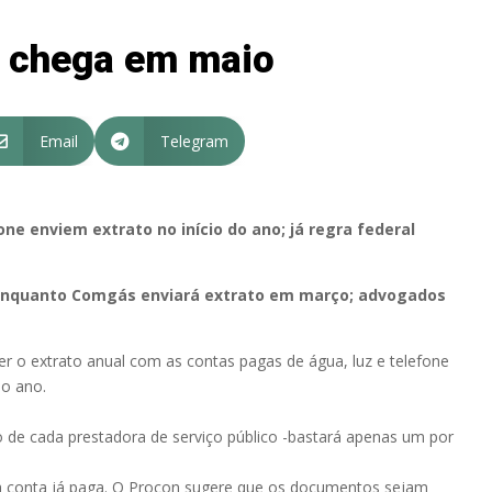
ó chega em maio
Email
Telegram


ne enviem extrato no início do ano; já regra federal
, enquanto Comgás enviará extrato em março; advogados
r o extrato anual com as contas pagas de água, luz e telefone
do ano.
o de cada prestadora de serviço público -bastará apenas um por
 conta já paga. O Procon sugere que os documentos sejam