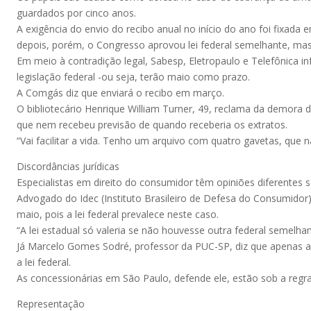
guardados por cinco anos.
A exigência do envio do recibo anual no início do ano foi fixa
depois, porém, o Congresso aprovou lei federal semelhante, mas
Em meio à contradição legal, Sabesp, Eletropaulo e Telefônica
legislação federal -ou seja, terão maio como prazo.
A Comgás diz que enviará o recibo em março.
O bibliotecário Henrique William Turner, 49, reclama da demora do
que nem recebeu previsão de quando receberia os extratos.
“Vai facilitar a vida. Tenho um arquivo com quatro gavetas, que 
Discordâncias jurídicas
Especialistas em direito do consumidor têm opiniões diferentes s
Advogado do Idec (Instituto Brasileiro de Defesa do Consumidor)
maio, pois a lei federal prevalece neste caso.
“A lei estadual só valeria se não houvesse outra federal semelhan
Já Marcelo Gomes Sodré, professor da PUC-SP, diz que apenas 
a lei federal.
As concessionárias em São Paulo, defende ele, estão sob a regra 
Representação