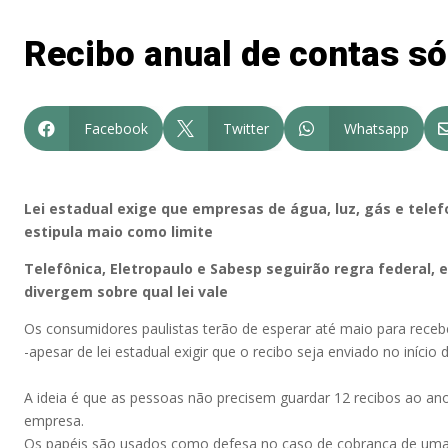
Recibo anual de contas s
Facebook
Twitter
Whatsapp



Lei estadual exige que empresas de água, luz, gás e telefo
estipula maio como limite
Telefônica, Eletropaulo e Sabesp seguirão regra federal
divergem sobre qual lei vale
Os consumidores paulistas terão de esperar até maio para recebe
-apesar de lei estadual exigir que o recibo seja enviado no início 
A ideia é que as pessoas não precisem guardar 12 recibos ao an
empresa.
Os papéis são usados como defesa no caso de cobrança de uma