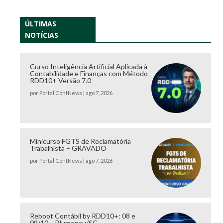
ÚLTIMAS
NOTÍCIAS
Curso Inteligência Artificial Aplicada à
Contabilidade e Finanças com Método
RDD10+ Versão 7.0
por
Portal ContNews
|
ago 7, 2026
Minicurso FGTS de Reclamatória
Trabalhista – GRAVADO
por
Portal ContNews
|
ago 7, 2026
Reboot Contábil by RDD10+: 08 e
09/10 – Blumenau/SC