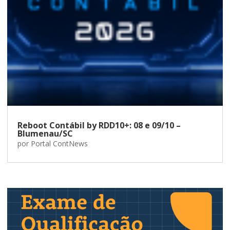
Reboot Contábil by RDD10+: 08 e 09/10 –
Blumenau/SC
por
Portal ContNews