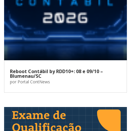
Reboot Contábil by RDD10+: 08 e 09/10 –
Blumenau/SC
por
Portal ContNews