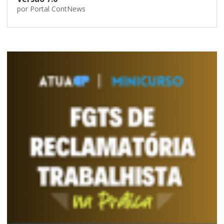
por
Portal ContNews