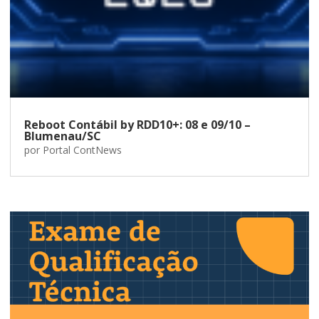
Reboot Contábil by RDD10+: 08 e 09/10 –
Blumenau/SC
por
Portal ContNews