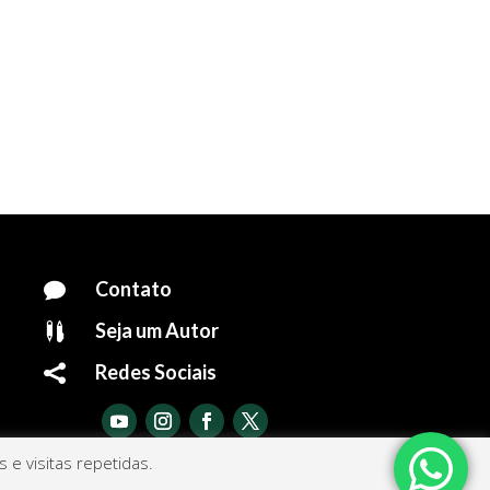
Contato

Seja um Autor

Redes Sociais

e visitas repetidas.