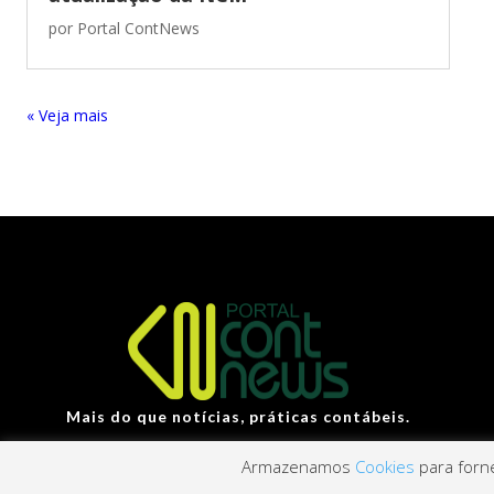
por
Portal ContNews
« Entradas Antigas
Mais do que notícias, práticas contábeis.
Armazenamos
Cookies
para forne