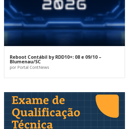
Reboot Contábil by RDD10+: 08 e 09/10 –
Blumenau/SC
por
Portal ContNews