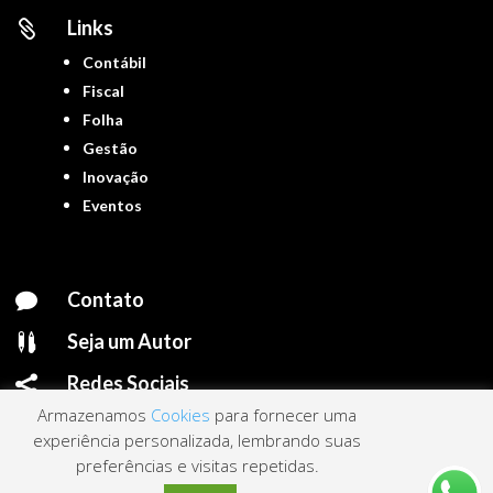
Links

Contábil
Fiscal
Folha
Gestão
Inovação
Eventos
Contato

Seja um Autor

Redes Sociais

Armazenamos
Cookies
para fornecer uma
experiência personalizada, lembrando suas
preferências e visitas repetidas.
Portal ContNews © 2022 – Todos os direitos reservados | Mantido por
Link