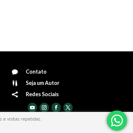
Contato

Seja um Autor

Redes Sociais

e visitas repetidas.