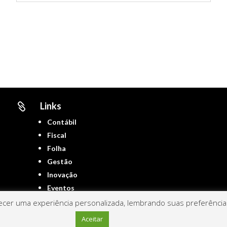
Links

Contábil
Fiscal
Folha
Gestão
Inovação
Eventos
cer uma experiência personalizada, lembrando suas preferências 
Aceitar
Portal ContNews © 2022 – Todos os direitos reservados | Mantido por
Link Nacional