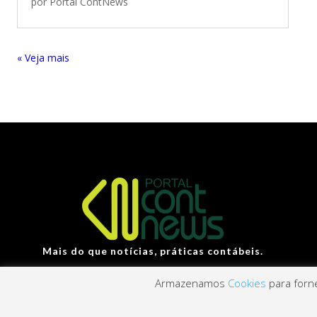
por
Portal ContNews
« Entradas Antigas
Mais do que notícias, práticas contábeis.
Armazenamos
Cookies
para forne