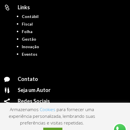
Links

Contábil
Fiscal
Folha
Gestão
Inovação
Eventos
Contato

Seja um Autor

Redes Sociais

Armazenamos
Cookies
para fornecer uma
experiência personalizada, lembrando suas
preferências e visitas repetidas.
Portal ContNews © 2022 – Todos os direitos reservados | Mantido por
Link