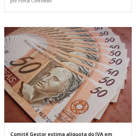
por
Portal ContNews
Comitê Gestor estima alíquota do IVA em