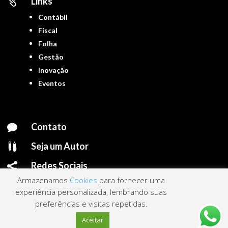
Links

Contábil
Fiscal
Folha
Gestão
Inovação
Eventos
Contato

Seja um Autor

Redes Sociais

Armazenamos
Cookies
para fornecer uma
experiência personalizada, lembrando suas
preferências e visitas repetidas.
Portal ContNews © 2022 – Todos os direitos reservados | Mantido por
Link
Aceitar
Nacional