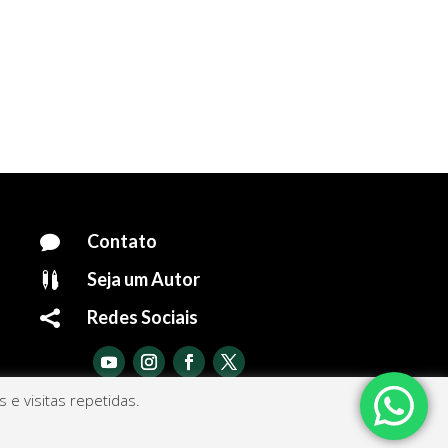
Contato

Seja um Autor

Redes Sociais

e visitas repetidas.