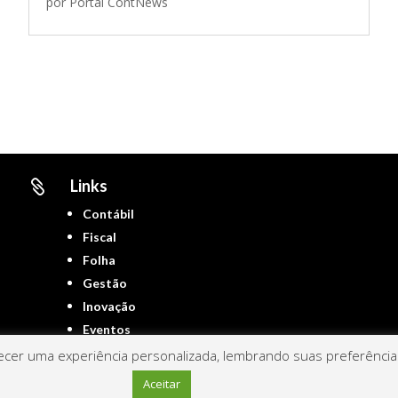
por
Portal ContNews
Links

Contábil
Fiscal
Folha
Gestão
Inovação
Eventos
cer uma experiência personalizada, lembrando suas preferências 
Aceitar
Portal ContNews © 2022 – Todos os direitos reservados | Mantido por
Link Nacional