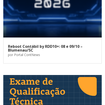
Reboot Contábil by RDD10+: 08 e 09/10 –
Blumenau/SC
por
Portal ContNews