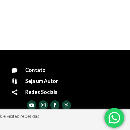
Contato

Seja um Autor

Redes Sociais

e visitas repetidas.