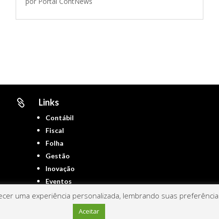
por
Portal ContNews
Links

Contábil
Fiscal
Folha
Gestão
Inovação
Eventos
cer uma experiência personalizada, lembrando suas preferências 
Aceitar
Portal ContNews © 2022 – Todos os direitos reservados | Mantido por
Link Nacional