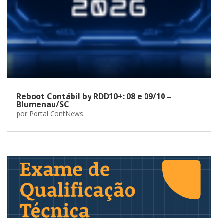
Reboot Contábil by RDD10+: 08 e 09/10 –
Blumenau/SC
por
Portal ContNews