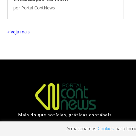
por
Portal ContNews
« Entradas Antigas
Mais do que notícias, práticas contábeis.
Armazenamos
Cookies
para forne