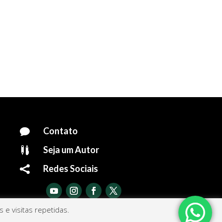
Contato

Seja um Autor

Redes Sociais

e visitas repetidas.