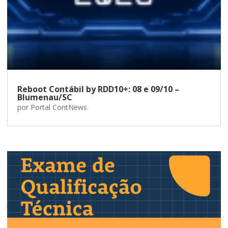
Reboot Contábil by RDD10+: 08 e 09/10 –
Blumenau/SC
por
Portal ContNews