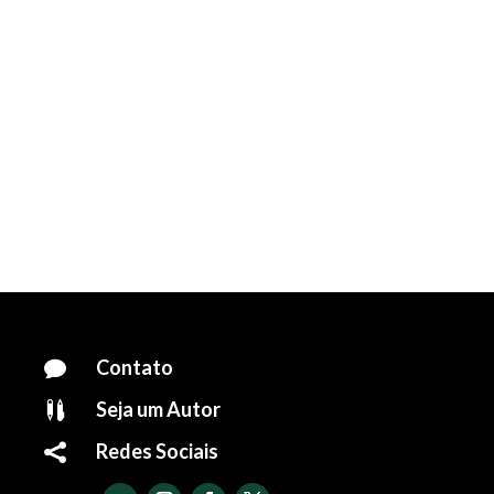
Contato

Seja um Autor

Redes Sociais
