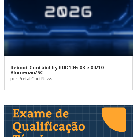
Reboot Contábil by RDD10+: 08 e 09/10 –
Blumenau/SC
por
Portal ContNews