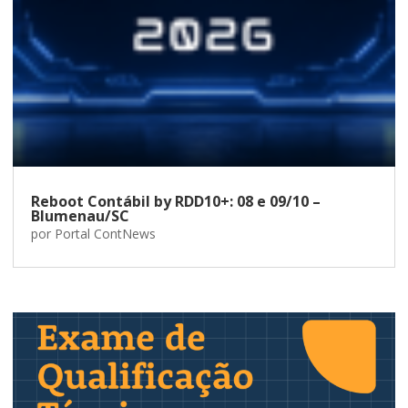
Reboot Contábil by RDD10+: 08 e 09/10 –
Blumenau/SC
por
Portal ContNews