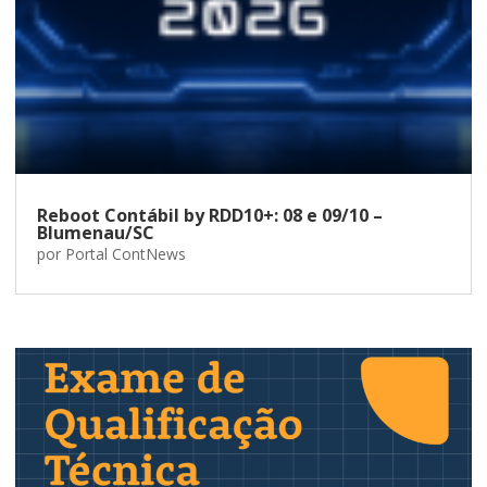
Reboot Contábil by RDD10+: 08 e 09/10 –
Blumenau/SC
por
Portal ContNews