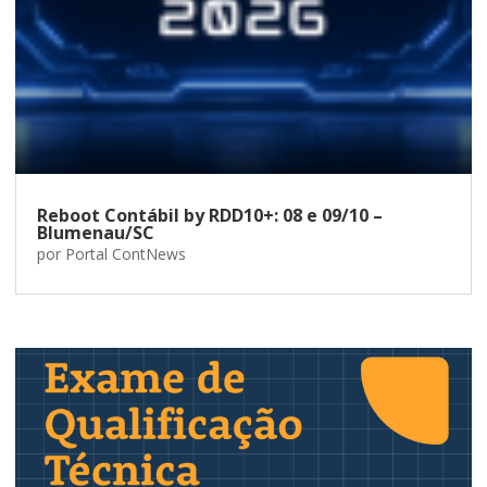
Reboot Contábil by RDD10+: 08 e 09/10 –
Blumenau/SC
por
Portal ContNews