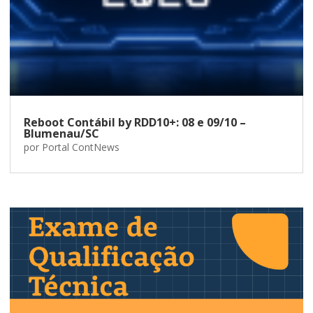
Reboot Contábil by RDD10+: 08 e 09/10 –
Blumenau/SC
por
Portal ContNews