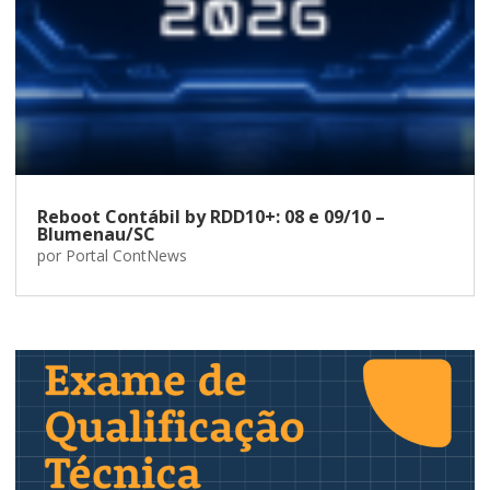
Reboot Contábil by RDD10+: 08 e 09/10 –
Blumenau/SC
por
Portal ContNews