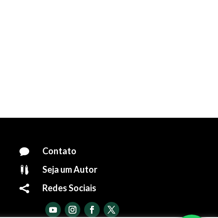
Contato

Seja um Autor

Redes Sociais
