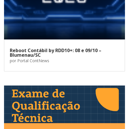
Reboot Contábil by RDD10+: 08 e 09/10 –
Blumenau/SC
por
Portal ContNews