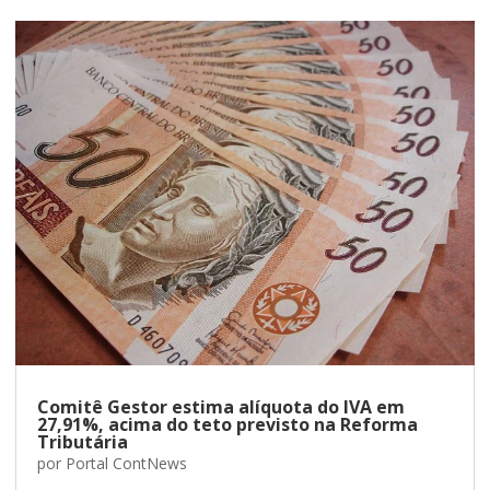
Comitê Gestor estima alíquota do IVA em
27,91%, acima do teto previsto na Reforma
Tributária
por
Portal ContNews