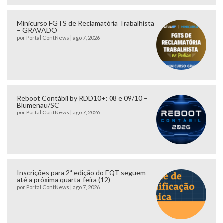
Minicurso FGTS de Reclamatória Trabalhista
– GRAVADO
por
Portal ContNews
|
ago 7, 2026
Reboot Contábil by RDD10+: 08 e 09/10 –
Blumenau/SC
por
Portal ContNews
|
ago 7, 2026
Inscrições para 2ª edição do EQT seguem
até a próxima quarta-feira (12)
por
Portal ContNews
|
ago 7, 2026