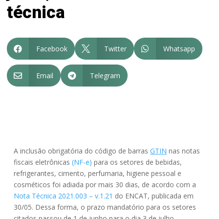
técnica
Facebook
Twitter
Whatsapp



Email
Telegram


A inclusão obrigatória do código de barras
GTIN
nas notas
fiscais eletrônicas
(NF-e)
para os setores de bebidas,
refrigerantes, cimento, perfumaria, higiene pessoal e
cosméticos foi adiada por mais 30 dias, de acordo com a
Nota Técnica 2021.003 – v.1.21
do ENCAT, publicada em
30/05. Dessa forma, o prazo mandatório para os setores
citados passou de 1 de junho para o dia 3 de julho.