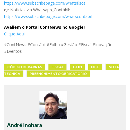
https://www.subscribepage.com/whatsfiscal
👉 Notícias via Whatsapp_Contábil:
https://www.subscribepage.com/whatscontabil
Avaliem o Portal ContNews no Google!
Clique Aqui!
#ContNews #Contábil #Folha #Gestão #Fiscal #Inovação
#Eventos
CÓDIGO DE BARRAS
FISCAL
GTIN
NF-E
NOTA
TÉCNICA
PREENCHIMENTO OBRIGATÓRIO
André Inohara