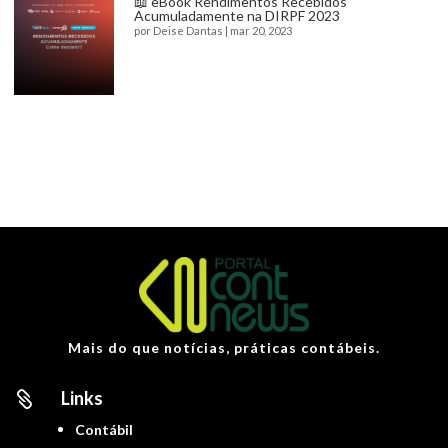
📖 eBook Rendimentos Recebidos
Acumuladamente na DIRPF 2023
por
Deise Dantas
|
mar 20, 2023
Mais do que notícias, práticas contábeis.
Links

Contábil