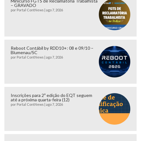
Minicurso FGTS de Reclamatória Trabalhista
– GRAVADO
por
Portal ContNews
|
ago 7, 2026
Reboot Contábil by RDD10+: 08 e 09/10 –
Blumenau/SC
por
Portal ContNews
|
ago 7, 2026
Inscrições para 2ª edição do EQT seguem
até a próxima quarta-feira (12)
por
Portal ContNews
|
ago 7, 2026