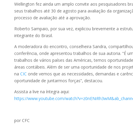
Wellington fez ainda um amplo convite aos pesquisadores bra
seus trabalhos até 30 de agosto para avaliação da organizaçã
processo de avaliação até a aprovação.
Roberto Sampaio, por sua vez, explicou brevemente a estrutu
integrante do Brasil.
A moderadora do encontro, conselheira Sandra, compartilhou 
conferência, onde apresentou trabalhos de sua autoria. “É um
trabalhos de vários países das Américas, temos oportunidade
áreas contábeis. Além de ser uma oportunidade de nos pro
na
CIC
onde vemos que as necessidades, demandas e carênci
oportunidade de juntarmos forças”, destacou.
Assista a live na íntegra aqui:
https://www.youtube.com/watch?v=z0nENiRh3wM&ab_channe
por CFC