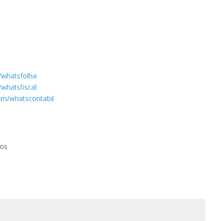
/whatsfolha
whatsfiscal
om/whatscontabil
tos