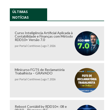
ÚLTIMAS
NOTÍCIAS
Curso Inteligência Artificial Aplicada à
Contabilidade e Finanças com Método
RDD10+ Versão 7.0
por
Portal ContNews
|
ago 7, 2026
Minicurso FGTS de Reclamatória
Trabalhista – GRAVADO
por
Portal ContNews
|
ago 7, 2026
Reboot Contábil by RDD10+: 08 e
09/10 – Blumenau/SC