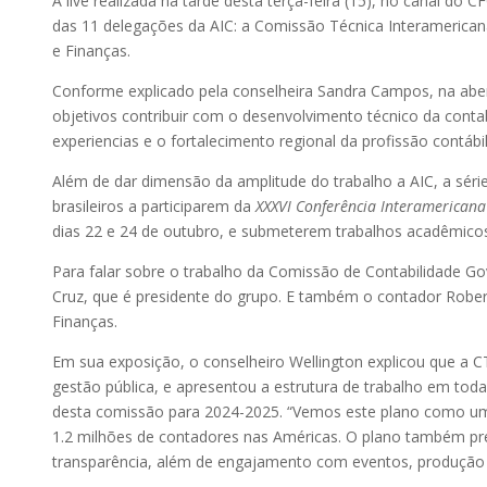
A live realizada na tarde desta terça-feira (15), no canal do 
das 11 delegações da AIC: a Comissão Técnica Interamerican
e Finanças.
Conforme explicado pela conselheira Sandra Campos, na abe
objetivos contribuir com o desenvolvimento técnico da conta
experiencias e o fortalecimento regional da profissão contábil
Além de dar dimensão da amplitude do trabalho a AIC, a série
brasileiros a participarem da
XXXVI Conferência Interamericana 
dias 22 e 24 de outubro, e submeterem trabalhos acadêmico
Para falar sobre o trabalho da Comissão de Contabilidade Go
Cruz, que é presidente do grupo. E também o contador Rob
Finanças.
Em sua exposição, o conselheiro Wellington explicou que a
gestão pública, e apresentou a estrutura de trabalho em to
desta comissão para 2024-2025. “Vemos este plano como uma
1.2 milhões de contadores nas Américas. O plano também pr
transparência, além de engajamento com eventos, produção té