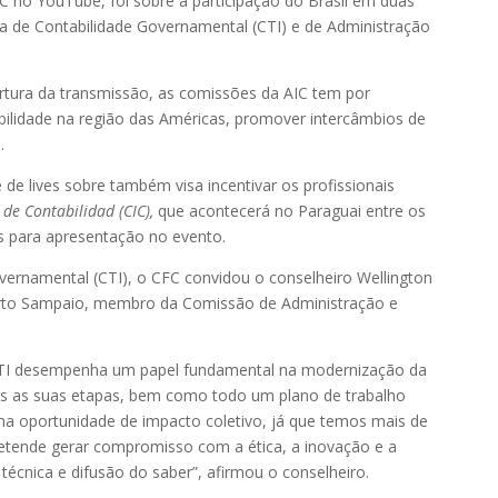
CFC no YouTube, foi sobre a participação do Brasil em duas
a de Contabilidade Governamental (CTI) e de Administração
rtura da transmissão, as comissões da AIC tem por
bilidade na região das Américas, promover intercâmbios de
.
 de lives sobre também visa incentivar os profissionais
de Contabilidad (CIC),
que acontecerá no Paraguai entre os
s para apresentação no evento.
vernamental (CTI), o CFC convidou o conselheiro Wellington
erto Sampaio, membro da Comissão de Administração e
 CTI desempenha um papel fundamental na modernização da
das as suas etapas, bem como todo um plano de trabalho
 oportunidade de impacto coletivo, já que temos mais de
etende gerar compromisso com a ética, a inovação e a
cnica e difusão do saber”, afirmou o conselheiro.