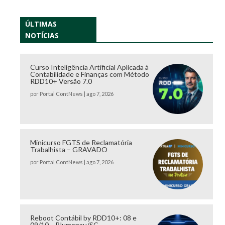
ÚLTIMAS
NOTÍCIAS
Curso Inteligência Artificial Aplicada à
Contabilidade e Finanças com Método
RDD10+ Versão 7.0
por
Portal ContNews
|
ago 7, 2026
Minicurso FGTS de Reclamatória
Trabalhista – GRAVADO
por
Portal ContNews
|
ago 7, 2026
Reboot Contábil by RDD10+: 08 e
09/10 – Blumenau/SC