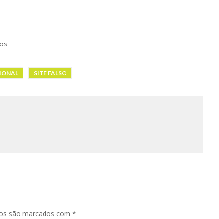
tos
IONAL
SITE FALSO
ios são marcados com
*