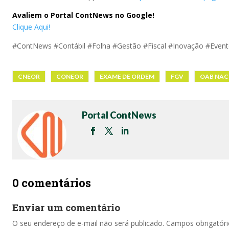
Avaliem o Portal ContNews no Google!
Clique Aqui!
#ContNews #Contábil #Folha #Gestão #Fiscal #Inovação #Even
CNEOR
CONEOR
EXAME DE ORDEM
FGV
OAB NAC
Portal ContNews
0 comentários
Enviar um comentário
O seu endereço de e-mail não será publicado.
Campos obrigatór