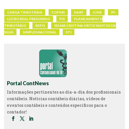
CARGA TRIBUTÁRIA
COFINS
DARF
ICMS
IPI
LUCRO REAL PRESUMIDO
PIS
PLANEJAMENTO
TRIBUTÁRIO
REFIS
SELMA CRISTINA ORTIZ SANTOS DA
SILVA
SIMPLES NACIONAL
STJ
Portal ContNews
Informações pertinentes ao dia-a-dia dos profissionais
contábeis. Notícias contábeis diárias, vídeos de
eventos contábeis e conteúdos específicos para o
contador!