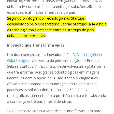
inovação,
startups
brasileiras vêm ganhando relevância ao
utilizar a IA como aliada para entregar soluções eficientes,
escaláveis e alinhadas à realidade do país.
Segundo o infográfico Tecnologia nas Startups,
desenvolvido pelo Observatório Sebrae Startups, a IA é hoje
a tecnologia mais presente entre as startups do país,
utilizada por 29% delas.
Inovação que transforma vidas
Um dos exemplos mais inovadores é a
DIO – Inteligência
Odontológica
, vencedora da primeira edição do Prêmio
Sebrae Startups. A
dental-tech
desenvolveu uma plataforma
que transforma radiografias odontológicas em imagens
interativas com o apoio de IA, facilitando o diagnóstico
clínico e melhorando a comunicação entre dentistas e
pacientes. A solução detecta mais de 50 achados
radiográficos, aumentando a precisão clínica e fortalecendo
a confiança entre pacientes e dentistas.
“A DIO mostra como a
IA
pode ser uma ferramenta para