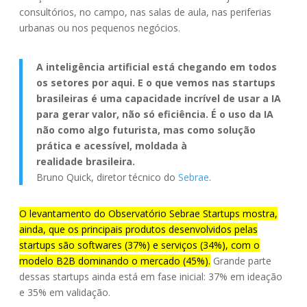
consultórios, no campo, nas salas de aula, nas periferias
urbanas ou nos pequenos negócios.
A inteligência artificial está chegando em todos
os setores por aqui. E o que vemos nas startups
brasileiras é uma capacidade incrível de usar a IA
para gerar valor, não só eficiência. É o uso da IA
não como algo futurista, mas como solução
prática e acessível, moldada à
realidade
brasileira.
Bruno Quick, diretor técnico do
Sebrae
.
O levantamento do Observatório Sebrae Startups mostra,
ainda, que os principais produtos desenvolvidos pelas
startups são softwares (37%) e serviços (34%), com o
modelo B2B dominando o mercado (45%).
Grande parte
dessas startups ainda está em fase inicial: 37% em ideação
e 35% em validação.