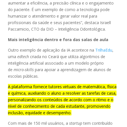
aumentar a eficiência, a precisão clínica e o engajamento
do paciente. É um exemplo de como a tecnologia pode
humanizar o atendimento e gerar valor real para
profissionais da saúde e seus pacientes”, destaca Israell
Paccamicio, CTO da DIO – Inteligência Odontológica.
Mais inteligência dentro e fora das salas de aula
Outro exemplo de aplicação da IA acontece na
TrilhaEdu
,
uma
edtech
criada no Ceará que utiliza algoritmos de
inteligência artificial associado a um modelo próprio
de
micro-skills
para apoiar a aprendizagem de alunos de
escolas públicas.
A plataforma fornece tutores virtuais de matemática, física
e química, auxiliando o aluno a resolver as tarefas de casa,
personalizando os conteúdos de acordo com o ritmo e o
nível de conhecimento de cada estudante, promovendo
inclusão, equidade e desempenho.
Com mais de 150 mil usuários, a
startup
tem contribuído