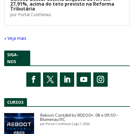
27,91%, acima do teto previsto na Reforma
Tributária
por
Portal ContNews
« Entradas Antigas
SIGA-
NOS
CURSOS
Reboot Contábil by RDD10+: 08 e 09/10 –
Blumenau/SC
por
Portal ContNews
|
ago 7, 2026