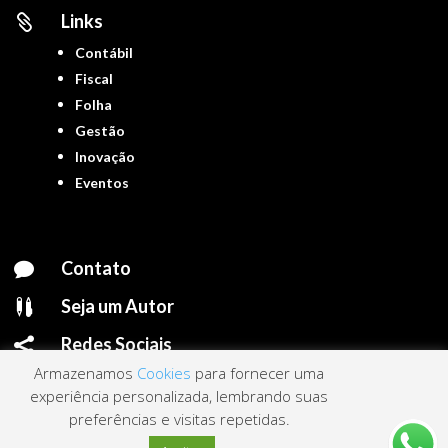
Links

Contábil
Fiscal
Folha
Gestão
Inovação
Eventos
Contato

Seja um Autor

Redes Sociais

Armazenamos
Cookies
para fornecer uma
experiência personalizada, lembrando suas
preferências e visitas repetidas.
Portal ContNews © 2022 – Todos os direitos reservados | Mantido por
Link