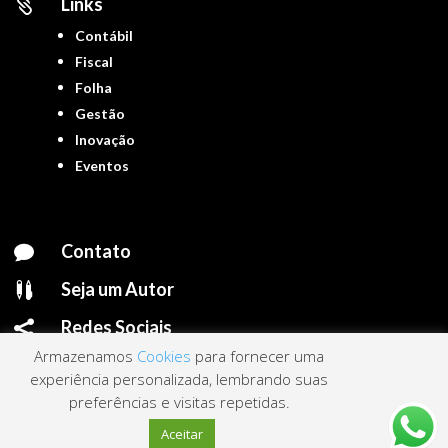
Links

Contábil
Fiscal
Folha
Gestão
Inovação
Eventos
Contato

Seja um Autor

Redes Sociais

Armazenamos
Cookies
para fornecer uma
experiência personalizada, lembrando suas
preferências e visitas repetidas.
Portal ContNews © 2022 – Todos os direitos reservados | Mantido por
Link
Aceitar
Nacional