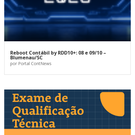
Reboot Contábil by RDD10+: 08 e 09/10 –
Blumenau/SC
por
Portal ContNews