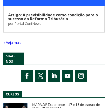
Artigo: A previsibilidade como condição para o
sucesso da Reforma Tributária
por
Portal ContNews
« Entradas Antigas
SIGA-
NOS
CURSOS
MAPA.DP Experience – 17 e 18 de agosto de
2026 -Blumenau/SC