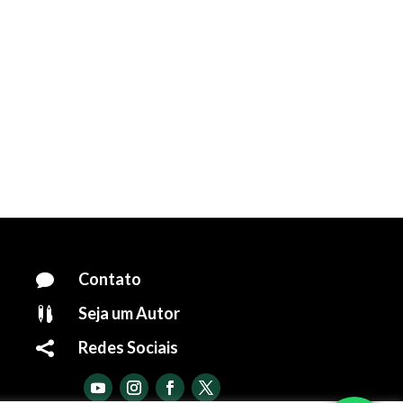
Contato

Seja um Autor

Redes Sociais
