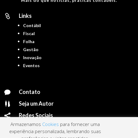
Mais do que notícias, práticas contábeis.
Links

Contábil
Fiscal
Folha
Gestão
Inovação
Eventos
Contato

Seja um Autor

Redes Sociais

Armazenamos
Cookies
para fornecer uma
experiência personalizada, lembrando suas